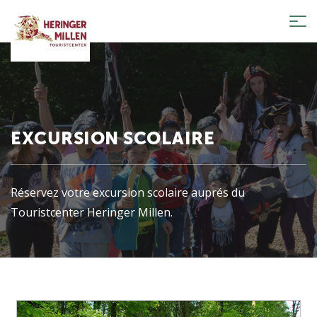
Tog
nav
EXCURSION SCOLAIRE
Réservez votre excursion scolaire auprés du
Touristcenter Heringer Millen.