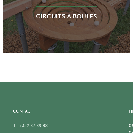
CIRCUITS À BOULES
CONTACT
H
T : +352 87 89 88
06
09