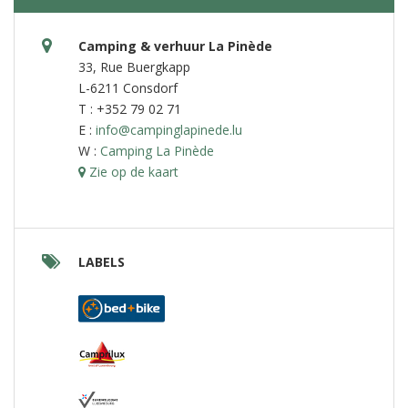
Camping & verhuur La Pinède
33, Rue Buergkapp
L-6211 Consdorf
T : +352 79 02 71
E :
info@campinglapinede.lu
W :
Camping La Pinède
Zie op de kaart
LABELS